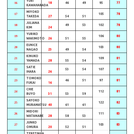
YURI
16
18
46
49
95
77
KAWAHARADA
MIYOKO
17
105
78
TAKEDA
27
54
51
JULIANA
18
49
53
102
78
KIM
24
YURIKO
19
106
80
WAKIMOTO
26
51
55
EUNICE
20
103
80
NAGAO
23
49
54
KINUKO
21
109
81
YAMADA
28
55
54
SATIE
22
53
54
107
81
IHARA
26
TOMOKO
23
46
51
97
81
FUKAI
16
CHIE
24
112
81
BUYO
31
53
59
SAYOKO
25
122
82
MURAMATSU
40
61
61
MIDORI
26
111
83
WATANABE
28
58
53
JUNKO
27
103
83
OMURA
20
52
51
TEREZINHA