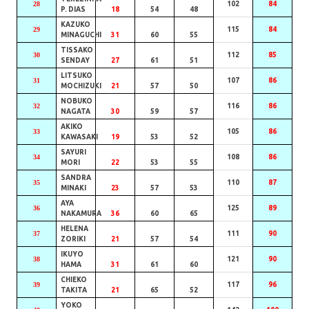
28
102
84
P. DIAS
18
54
48
KAZUKO
29
115
84
MINAGUCHI
31
60
55
TISSAKO
30
112
85
SENDAY
27
61
51
LITSUKO
31
107
86
MOCHIZUKI
21
57
50
NOBUKO
32
116
86
NAGATA
30
59
57
AKIKO
33
105
86
KAWASAKI
19
53
52
SAYURI
34
108
86
MORI
22
53
55
SANDRA
35
110
87
MINAKI
23
57
53
AYA
36
125
89
NAKAMURA
36
60
65
HELENA
37
111
90
ZORIKI
21
57
54
IKUYO
38
121
90
HAMA
31
61
60
CHIEKO
39
117
96
TAKITA
21
65
52
YOKO