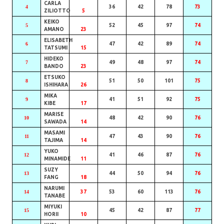
CARLA
4
36
42
78
73
ZILIOTTO
5
KEIKO
5
52
45
97
74
AMANO
23
ELISABETH
6
47
42
89
74
TATSUMI
15
HIDEKO
7
49
48
97
74
BANDO
23
ETSUKO
8
51
50
101
75
ISHIHARA
26
MIKA
9
41
51
92
75
KIBE
17
MARISE
10
48
42
90
76
SAWADA
14
MASAMI
11
47
43
90
76
TAJIMA
14
YUKO
12
41
46
87
76
MINAMIDE
11
SUZY
13
44
50
94
76
FANG
18
NARUMI
14
37
53
60
113
76
TANABE
MIYUKI
15
45
42
87
77
HORII
10