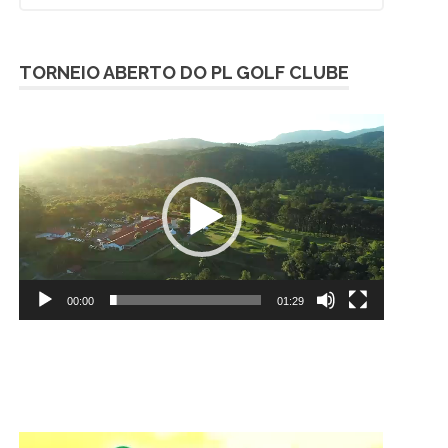
TORNEIO ABERTO DO PL GOLF CLUBE
Tocador
de
vídeo
00:00
01:29