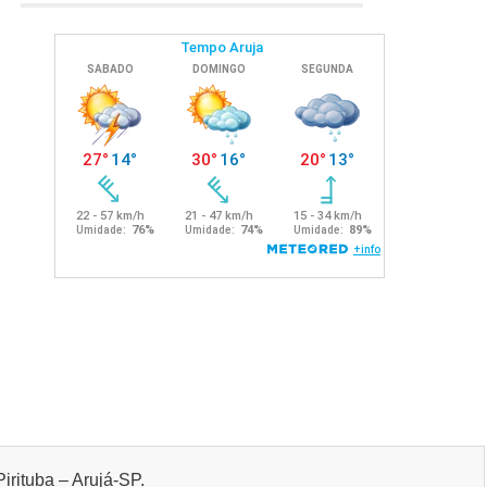
irituba – Arujá-SP.