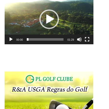
de
vídeo
00:00
01:29