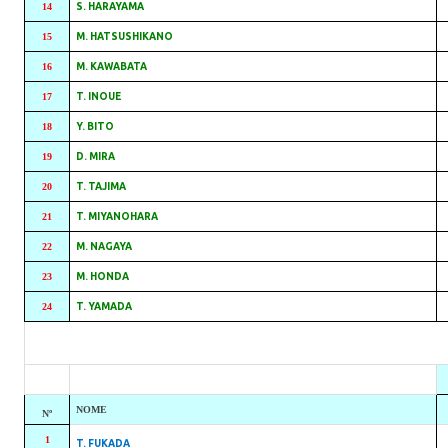
14
S. HARAYAMA
15
M. HATSUSHIKANO
16
M. KAWABATA
17
T. INOUE
18
Y. BITO
19
D. MIRA
20
T. TAJIMA
21
T. MIYANOHARA
22
M. NAGAYA
23
M. HONDA
24
T. YAMADA
NOME
Nº
1
T. FUKADA