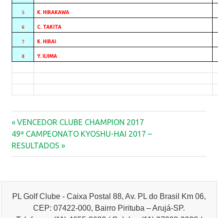
5
K. HIRAKAWA
6
C. TAKITA
7
K. HIRAI
8
Y. IIJIMA
Previous
Navegação
VENCEDOR CLUBE CHAMPION 2017
Next
Post:
49ª CAMPEONATO KYOSHU-HAI 2017 –
de
Post:
RESULTADOS
Post
PL Golf Clube - Caixa Postal 88, Av. PL do Brasil Km 06,
CEP: 07422-000, Bairro Pirituba – Arujá-SP.