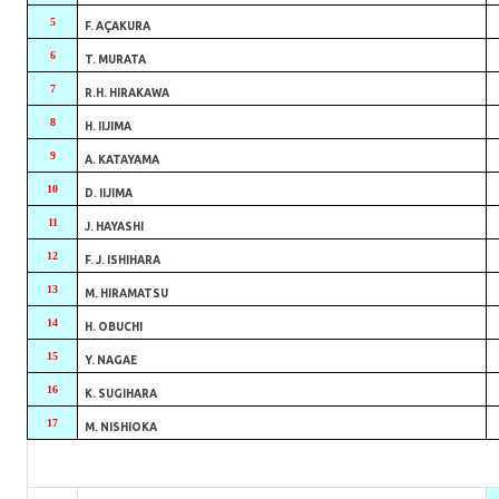
5
F. AÇAKURA
6
T. MURATA
7
R.H. HIRAKAWA
8
H. IIJIMA
9
A. KATAYAMA
10
D. IIJIMA
11
J. HAYASHI
12
F. J. ISHIHARA
13
M. HIRAMATSU
14
H. OBUCHI
15
Y. NAGAE
16
K. SUGIHARA
17
M. NISHIOKA