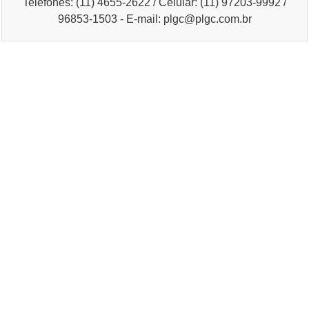
Telefones: (11) 4655-2622 / Celular: (11) 97203-9992 /
96853-1503 - E-mail: plgc@plgc.com.br