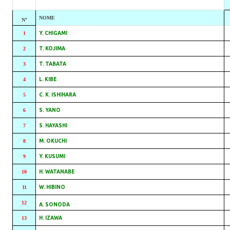
NOME
Nº
1
Y. CHIGAMI
2
T. KOJIMA
3
T. TABATA
4
L. KIBE
5
C. K. ISHIHARA
6
S. YANO
7
S. HAYASHI
8
M. OKUCHI
9
Y. KUSUMI
10
H. WATANABE
11
W. HIBINO
12
A. SONODA
13
H. IZAWA