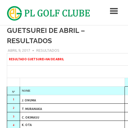
Skip
to
content
Campo
GUETSUREI DE ABRIL –
de
Golf
RESULTADOS
ABRIL 9, 2017
ADMIN
RESULTADOS
RESULTADO GUETSUREI-HAI DE ABRIL
NOME
Nº
1
J. ONUMA
2
T. MURANAKA
3
C. OKIMASU
4
K. OTA