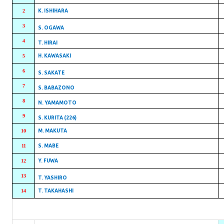
2
K. ISHIHARA
3
S. OGAWA
4
T. HIRAI
5
H. KAWASAKI
6
S. SAKATE
7
S. BABAZONO
8
N. YAMAMOTO
9
S. KURITA (226)
10
M. MAKUTA
11
S. MABE
12
Y. FUWA
13
T. YASHIRO
14
T. TAKAHASHI