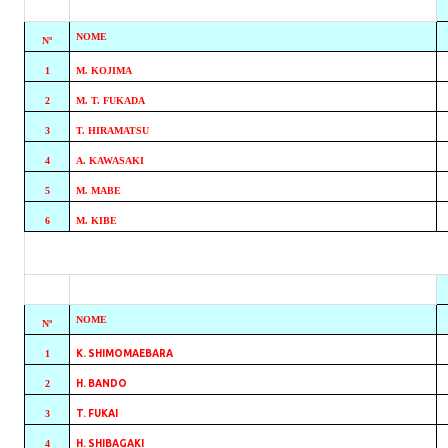
NOME
Nº
1
M. KOJIMA
2
M. T. FUKADA
3
T. HIRAMATSU
4
A. KAWASAKI
5
M. MABE
6
M. KIBE
NOME
Nº
1
K. SHIMOMAEBARA
2
H. BANDO
3
T. FUKAI
4
H. SHIBAGAKI