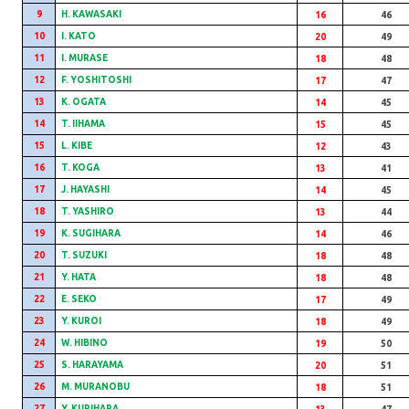
9
H. KAWASAKI
16
46
10
I. KATO
20
49
11
I. MURASE
18
48
12
F. YOSHITOSHI
17
47
13
K. OGATA
14
45
14
T. IIHAMA
15
45
15
L. KIBE
12
43
16
T. KOGA
13
41
17
J. HAYASHI
14
45
18
T. YASHIRO
13
44
19
K. SUGIHARA
14
46
20
T. SUZUKI
18
48
21
Y. HATA
18
48
22
E. SEKO
17
49
23
Y. KUROI
18
49
24
W. HIBINO
19
50
25
S. HARAYAMA
20
51
26
M. MURANOBU
18
51
27
Y. KURIHARA