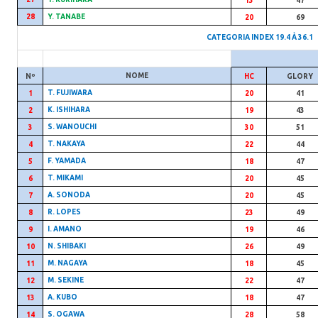
13
47
28
Y. TANABE
20
69
CATEGORIA INDEX 19.4 À 36.1
NOME
Nº
HC
GLORY
T. FUJIWARA
1
20
41
K. ISHIHARA
2
19
43
S. WANOUCHI
3
30
51
T. NAKAYA
4
22
44
F. YAMADA
5
18
47
T. MIKAMI
6
20
45
A. SONODA
7
20
45
R. LOPES
8
23
49
I. AMANO
9
19
46
N. SHIBAKI
10
26
49
M. NAGAYA
11
18
45
M. SEKINE
12
22
47
A. KUBO
13
18
47
S. OGAWA
14
28
58