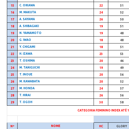
C. OIKAWA
15
22
51
M. MAKUTA
16
24
52
A. SAYAMA
17
26
50
A. SHIBAGAKI
18
19
51
N. YAMAMOTO
19
19
48
G. IWAO
20
18
48
Y. CHIGAMI
21
18
51
H. IZAWA
22
23
53
T. OSHIMA
23
20
46
M. TANIGUCHI
24
19
49
T. INOUE
25
20
56
M. KAWABATA
26
20
52
M. HONDA
27
24
57
T. HIRAI
28
26
56
T. OGOH
29
30
58
CATEGORIA FEMININO INDEX ATÉ 1
NOME
Nº
HC
GLORY