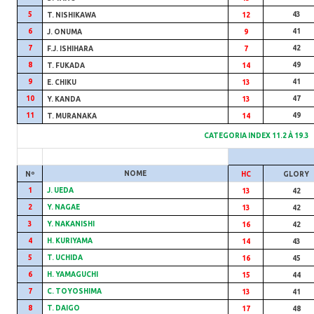
5
43
T. NISHIKAWA
12
6
41
J. ONUMA
9
7
42
F.J. ISHIHARA
7
8
49
T. FUKADA
14
9
41
E. CHIKU
13
10
47
Y. KANDA
13
11
49
T. MURANAKA
14
CATEGORIA INDEX 11.2 À 19.3
NOME
Nº
HC
GLORY
1
J. UEDA
13
42
2
Y. NAGAE
13
42
3
Y. NAKANISHI
16
42
4
H. KURIYAMA
14
43
5
T. UCHIDA
16
45
6
H. YAMAGUCHI
15
44
7
C. TOYOSHIMA
13
41
8
T. DAIGO
17
48