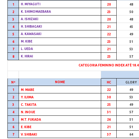
H. MIYAGUTI
1
20
48
K. SHIMOMAEBARA
2
23
50
A. ISHIZAKI
3
20
48
H. SHIBAGAKI
4
21
45
A. KAWASAKI
5
22
49
M. KIBE
6
23
51
L. UEDA
7
21
53
K. HIRAI
8
23
57
CATEGORIA FEMININO INDEX ATÉ 18.4 
NOME
Nº
HC
GLORY
1
M. MABE
22
49
2
Y. IIJIMA
30
53
3
C. TAKITA
25
49
4
N. INOUE
31
57
5
M.T. FUKADA
26
51
6
E. KIBE
21
51
7
V. SHIBAKI
37
64