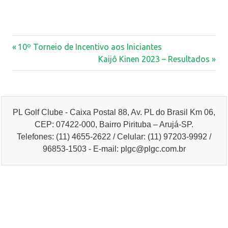
Previous
Navegação
10º Torneio de Incentivo aos Iniciantes
Post:
Next
Kaijô Kinen 2023 – Resultados
de
Post:
Post
PL Golf Clube - Caixa Postal 88, Av. PL do Brasil Km 06,
CEP: 07422-000, Bairro Pirituba – Arujá-SP.
Telefones: (11) 4655-2622 / Celular: (11) 97203-9992 /
96853-1503 - E-mail: plgc@plgc.com.br