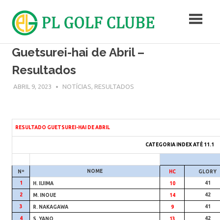
Skip
to
content
Campo
Guetsurei-hai de Abril –
de
Golf
Resultados
ABRIL 9, 2023
ADMIN
NOTÍCIAS
,
RESULTADOS
RESULTADO GUETSUREI-HAI DE ABRIL
CATEGORIA INDEX ATÉ 11.1
NOME
Nº
HC
GLORY
1
41
H. IIJIMA
10
2
42
M. INOUE
14
3
41
R. NAKAGAWA
9
4
42
S. YANO
13