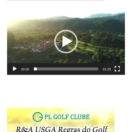
Tocador
de
vídeo
00:00
01:29