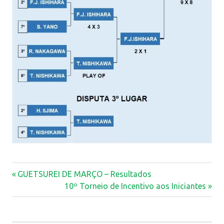
Previous
Navegação
GUETSUREI DE MARÇO – Resultados
Post:
Next
10º Torneio de Incentivo aos Iniciantes
de
Post:
Post