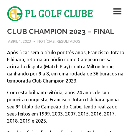
Skip
to
content
Campo
CLUB CHAMPION 2023 – FINAL
de
Golf
ABRIL 1, 2023
ADMIN
NOTÍCIAS
,
RESULTADOS
Após ficar sem o título por três anos, Francisco Jotaro
Ishihara, retorna ao pódio como Campeão nessa
acirrada disputa (Match Play) contra Milton Inoue,
ganhando por 9 a 8, em uma rodada de 36 buracos na
temporada Club Champion 2023.
Com esta brilhante vitória, após 24 anos de sua
primeira conquista, Francisco Jotaro Ishihara ganha
seu 9º título de Campeão do Clube, tendo realizado
seus feitos em 1999, 2003, 2007, 2015, 2016, 2017,
2018, 2019 e 2023.